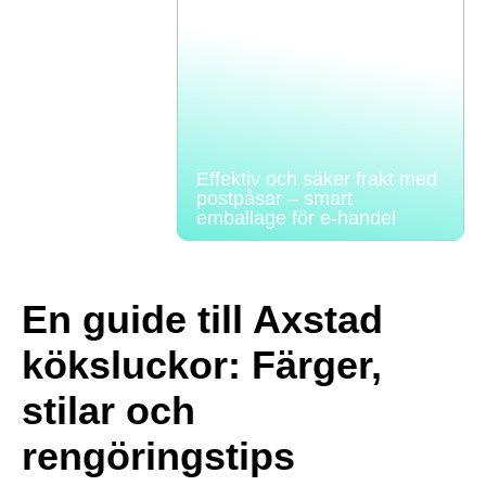
Effektiv och säker frakt med
postpåsar – smart
emballage för e-handel
En guide till Axstad
köksluckor: Färger,
stilar och
rengöringstips