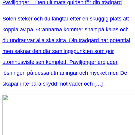
Paviljonger – Den ultimata guiden för din trädgård
Solen steker och du längtar efter en skuggig plats att
koppla av på. Grannarna kommer snart på kalas och
du undrar var alla ska sitta. Din trädgård har potential
men saknar den där samlingspunkten som gör
utomhusvistelsen komplett. Paviljonger erbjuder
lösningen på dessa utmaningar och mycket mer. De
skapar inte bara skydd mot väder och […]