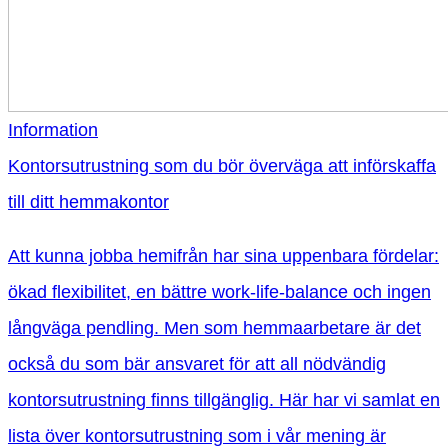
Information
Kontorsutrustning som du bör överväga att införskaffa
till ditt hemmakontor
Att kunna jobba hemifrån har sina uppenbara fördelar:
ökad flexibilitet, en bättre work-life-balance och ingen
långväga pendling. Men som hemmaarbetare är det
också du som bär ansvaret för att all nödvändig
kontorsutrustning finns tillgänglig. Här har vi samlat en
lista över kontorsutrustning som i vår mening är