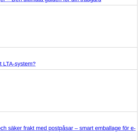
tt LTA-system?
 och säker frakt med postpåsar – smart emballage för e-