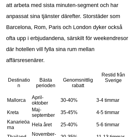
att arbeta med sista minuten-segment och har
anpassat sina tjänster därefter. Storstäder som
Barcelona, Rom, Paris och London dyker också
ofta upp i erbjudandena, särskilt för weekendresor
där hotellen vill fylla sina rum mellan
affärsresenärer.
Restid från
Destinatio
Bästa
Genomsnittlig
Sverige
n
perioden
rabatt
April-
Mallorca
30-40%
3-4 timmar
oktober
Maj-
Kreta
35-45%
4-5 timmar
september
Kanarieöa
Hela året
25-40%
5-6 timmar
rna
November-
Thailand
20-35%
11-13 timmar