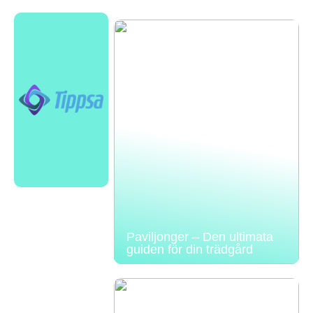
Paviljonger – Den ultimata
guiden för din trädgård