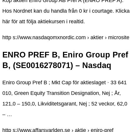
Köp aktien Eniro Group AB Pref A (ENRO PREF A).
Hos Nordnet kan du handla från 0 kr i courtage. Klicka
här för att följa aktiekursen i realtid.
http s://www.nasdaqomxnordic.com › aktier › microsite
ENRO PREF B, Eniro Group Pref
B, (SE0016278071) – Nasdaq
Eniro Group Pref B ; Mkt Cap för aktieslaget · 33 641
010, Green Equity Transition Designation, Nej ; År,
121,0 – 150,0, Likviditetsgarant, Nej ; 52 veckor, 62,0
– …
http s://www.affarsvarlden.se › aktie › eniro-pref