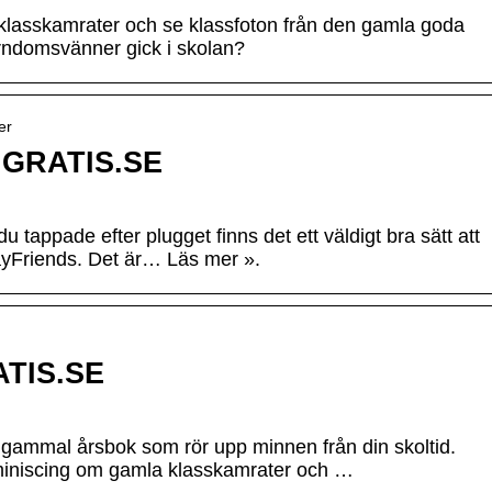
a klasskamrater och se klassfoton från den gamla goda
rndomsvänner gick i skolan?
er
– GRATIS.SE
tappade efter plugget finns det ett väldigt bra sätt att
ayFriends. Det är… Läs mer ».
ATIS.SE
gammal årsbok som rör upp minnen från din skoltid.
eminiscing om gamla klasskamrater och …