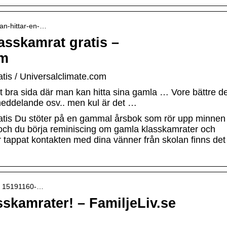
man-hittar-en-…
asskamrat gratis –
om
atis / Universalclimate.com
t bra sida där man kan hitta sina gamla … Vore bättre de
meddelande osv.. men kul är det …
ratis Du stöter på en gammal årsbok som rör upp minnen
er och du börja reminiscing om gamla klasskamrater och
 tappat kontakten med dina vänner från skolan finns det
d › 15191160-…
sskamrater! – FamiljeLiv.se