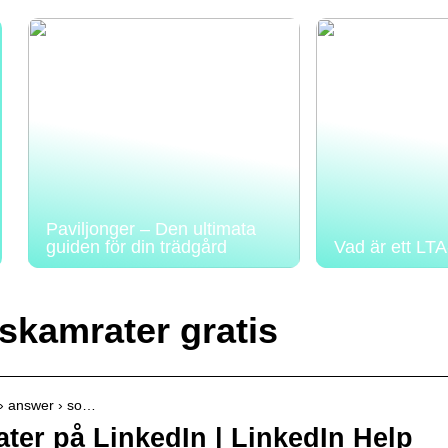
Paviljonger – Den ultimata
guiden för din trädgård
Vad är ett LT
sskamrater gratis
n › answer › so…
ater på LinkedIn | LinkedIn Help