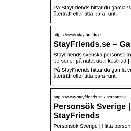
På StayFriends hittar du gamla v
återträff eller titta bara runt.
http s://www.stayfriends.se
StayFriends.se – Ga
StayFriends svenska personsöknin
personer på nätet utan kostnad |
På StayFriends hittar du gamla v
återträff eller titta bara runt.
http s://www.stayfriends.se › personsok
Personsök Sverige | 
StayFriends
Personsök Sverige | Hitta persone