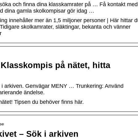
 söka och finna dina klasskamrater på … Få kontakt med
ad dina gamla skolkompisar gör idag …
g innehåller mer än 1,5 miljoner personer | Här hittar d
Tidigare skolkamrater, släktingar, bekanta och vänner
r
Klasskompis på nätet, hitta
ök i arkiven. Genvägar MENY … Trunkering: Använd
 varierande ändelse.
nätet! Tipsen du behöver finns här.
.se
ivet – Sök i arkiven