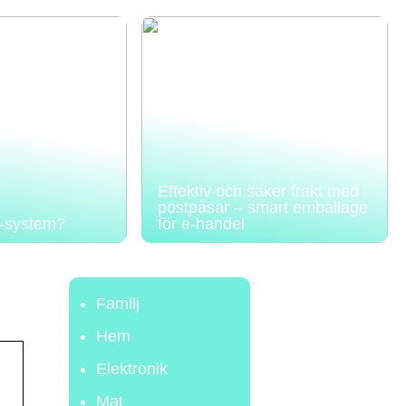
Effektiv och säker frakt med
postpåsar – smart emballage
A-system?
för e-handel
Familj
Hem
Elektronik
Mat