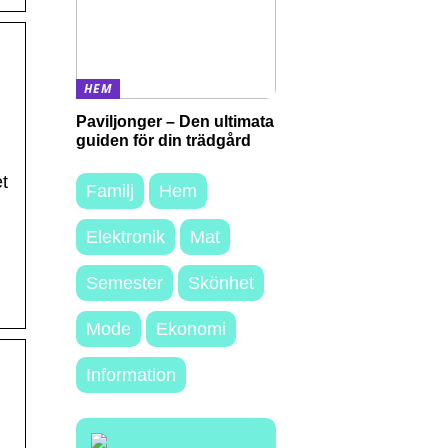
HEM
Paviljonger – Den ultimata
guiden för din trädgård
t
Familj
Hem
Elektronik
Mat
Semester
Skönhet
Mode
Ekonomi
Information