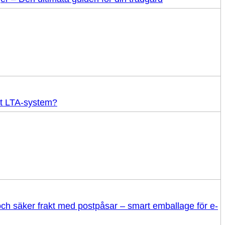
tt LTA-system?
 och säker frakt med postpåsar – smart emballage för e-