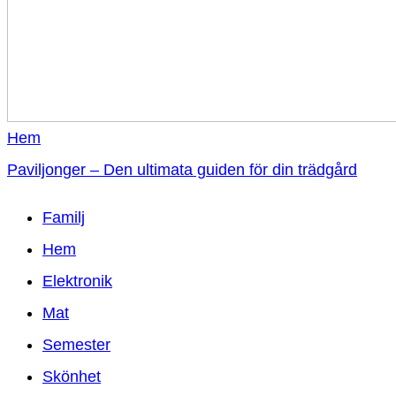
Hem
Paviljonger – Den ultimata guiden för din trädgård
Familj
Hem
Elektronik
Mat
Semester
Skönhet