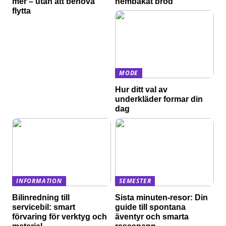
mer – utan att behöva
hembakat bröd
flytta
MODE
Hur ditt val av
underkläder formar din
dag
INFORMATION
SEMESTER
Bilinredning till
Sista minuten-resor: Din
servicebil: smart
guide till spontana
förvaring för verktyg och
äventyr och smarta