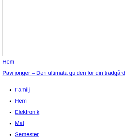
Hem
Paviljonger – Den ultimata guiden för din trädgård
Familj
Hem
Elektronik
Mat
Semester