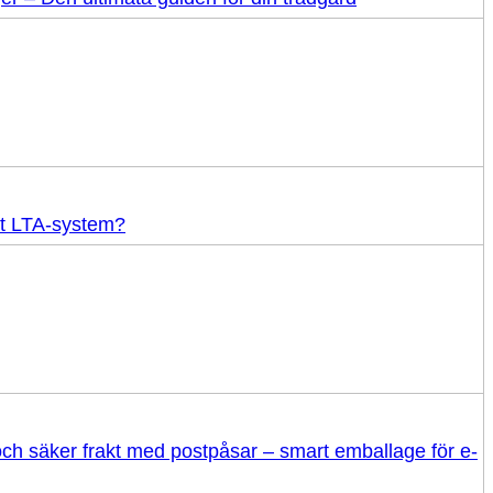
tt LTA-system?
 och säker frakt med postpåsar – smart emballage för e-