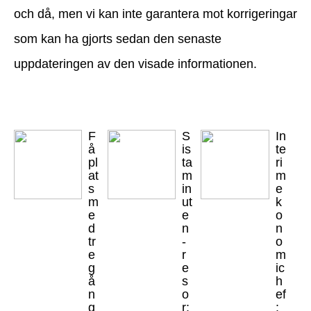
och då, men vi kan inte garantera mot korrigeringar
som kan ha gjorts sedan den senaste
uppdateringen av den visade informationen.
F
S
In
å
is
te
pl
ta
ri
at
m
m
s
in
e
m
ut
k
e
e
o
d
n
n
tr
-
o
e
r
m
g
e
ic
å
s
h
n
o
ef
g
r:
: