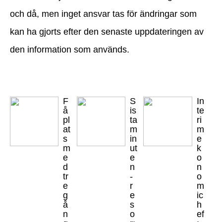
och då, men inget ansvar tas för ändringar som
kan ha gjorts efter den senaste uppdateringen av
den information som används.
F
S
In
å
is
te
pl
ta
ri
at
m
m
s
in
e
m
ut
k
e
e
o
d
n
n
tr
-
o
e
r
m
g
e
ic
å
s
h
n
o
ef